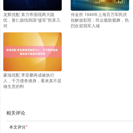
龙辉优配 算力帝国现两大隐
传金所 1949年上海百万军民庆
忧，黄仁勋找韩国“援军”胜算几
祝解放彩照：民众载歌载舞，热
何
烈欢迎我军入城
豪瑞优配 李亚鹏再成被执行
人，千万债务缠身，看来真不是
做生意的料
相关评论
本文评分
*