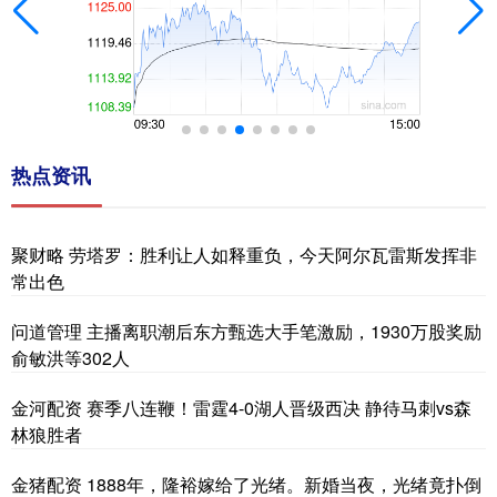
热点资讯
聚财略 劳塔罗：胜利让人如释重负，今天阿尔瓦雷斯发挥非
常出色
问道管理 主播离职潮后东方甄选大手笔激励，1930万股奖励
俞敏洪等302人
金河配资 赛季八连鞭！雷霆4-0湖人晋级西决 静待马刺vs森
林狼胜者
金猪配资 1888年，隆裕嫁给了光绪。新婚当夜，光绪竟扑倒