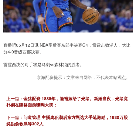
直播吧05月12日讯 NBA季后赛东部半决赛G4，雷霆击败湖人，大比
分4-0晋级西部决赛。
雷霆西决的对手将是马刺vs森林狼的胜者。
京海配资提示：文章来自网络，不代表本站观点。
上一篇：
金猪配资 1888年，隆裕嫁给了光绪。新婚当夜，光绪竟
扑倒在隆裕面前嚎啕大哭：
下一篇：
问道管理 主播离职潮后东方甄选大手笔激励，1930万股
奖励俞敏洪等302人