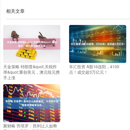
相关文章
天金策略 特朗普&quot;关税炸
丰汇投资 A股16连阳，4100
弹&quot;重创美元，澳元纽元携
点！成交超3万亿元！
手上涨
聚财略 劳塔罗：胜利让人如释