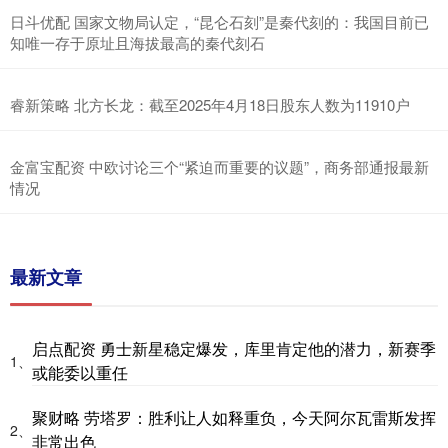
日斗优配 国家文物局认定，“昆仑石刻”是秦代刻的：我国目前已
知唯一存于原址且海拔最高的秦代刻石
睿新策略 北方长龙：截至2025年4月18日股东人数为11910户
金富宝配资 中欧讨论三个“紧迫而重要的议题”，商务部通报最新
情况
最新文章
启点配资 勇士新星稳定爆发，库里肯定他的潜力，新赛季
1、
或能委以重任
聚财略 劳塔罗：胜利让人如释重负，今天阿尔瓦雷斯发挥
2、
非常出色