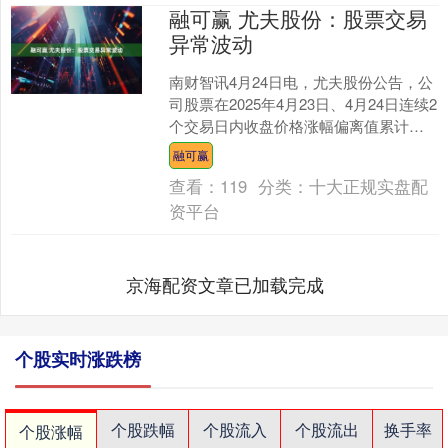
融可赢 尤夫股份：股票交易
异常波动
南财智讯4月24日电，尤夫股份公告，公
司股票在2025年4月23日、4月24日连续2
个交易日内收盘价格涨幅偏离值累计超
过20%，构成股票交易异常波动。经核
融可赢
实，公....
查看：
119
分类：
十大正规实盘配
资平台
京海配资文章已加载完成
个股实时涨跌榜
个股跌幅
个股流入
个股流出
换手率
个股涨幅