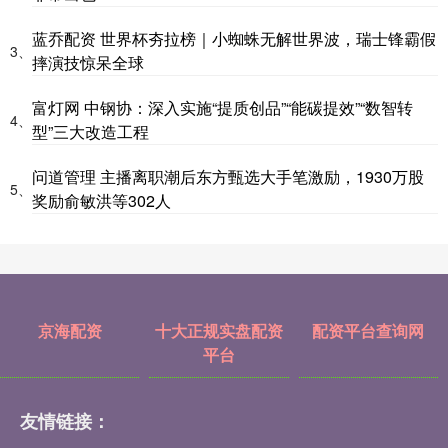
蓝乔配资 世界杯夯拉榜｜小蜘蛛无解世界波，瑞士锋霸假
3、
摔演技惊呆全球
富灯网 中钢协：深入实施“提质创品”“能碳提效”“数智转
4、
型”三大改造工程
问道管理 主播离职潮后东方甄选大手笔激励，1930万股
5、
奖励俞敏洪等302人
京海配资
十大正规实盘配资
配资平台查询网
平台
友情链接：