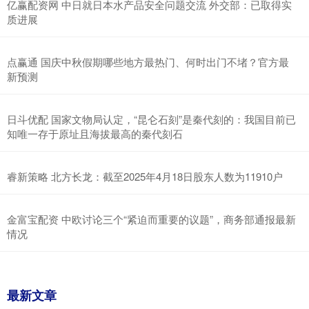
亿赢配资网 中日就日本水产品安全问题交流 外交部：已取得实
质进展
点赢通 国庆中秋假期哪些地方最热门、何时出门不堵？官方最
新预测
日斗优配 国家文物局认定，“昆仑石刻”是秦代刻的：我国目前已
知唯一存于原址且海拔最高的秦代刻石
睿新策略 北方长龙：截至2025年4月18日股东人数为11910户
金富宝配资 中欧讨论三个“紧迫而重要的议题”，商务部通报最新
情况
最新文章