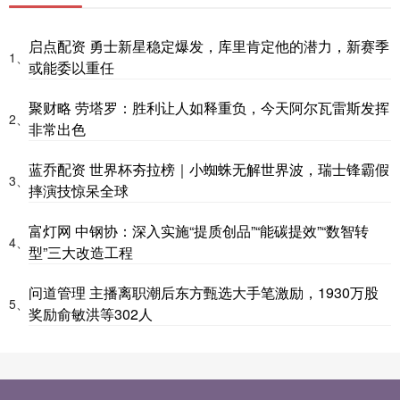
启点配资 勇士新星稳定爆发，库里肯定他的潜力，新赛季
1、
或能委以重任
聚财略 劳塔罗：胜利让人如释重负，今天阿尔瓦雷斯发挥
2、
非常出色
蓝乔配资 世界杯夯拉榜｜小蜘蛛无解世界波，瑞士锋霸假
3、
摔演技惊呆全球
富灯网 中钢协：深入实施“提质创品”“能碳提效”“数智转
4、
型”三大改造工程
问道管理 主播离职潮后东方甄选大手笔激励，1930万股
5、
奖励俞敏洪等302人