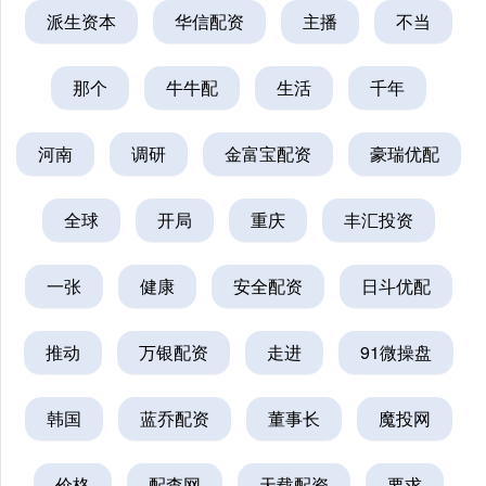
派生资本
华信配资
主播
不当
那个
牛牛配
生活
千年
河南
调研
金富宝配资
豪瑞优配
全球
开局
重庆
丰汇投资
一张
健康
安全配资
日斗优配
推动
万银配资
走进
91微操盘
韩国
蓝乔配资
董事长
魔投网
价格
配查网
天载配资
要求