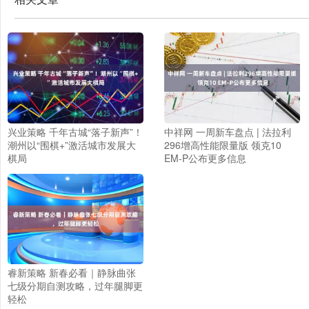
兴业策略 千年古城“落子新声”！
中祥网 一周新车盘点 | 法拉利
潮州以“围棋+”激活城市发展大
296增高性能限量版 领克10
棋局
EM-P公布更多信息
睿新策略 新春必看｜静脉曲张
七级分期自测攻略，过年腿脚更
轻松