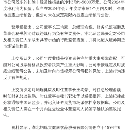
市公司股东的扣除非经常性损益的净利润约-5800万元。公司2024年
度净利润为负值，应当在2024年会计年度结束后1个月内及时、准确
地披露业绩预告，但公司未在规定期限内披露业绩预亏公告。
警示函指出，公司董事长王均豪、总经理俞巍、财务总监崔鹏及
董事会秘书郭沁对该违规行为负有主要责任。湖北证监局决定对公司
及相关责任人采取出具警示函的行政监管措施，并将此记入证券期货
市场诚信档案。
上交所认为，公司年度业绩是投资者关注的重大事项靠谱配，可
能对公司股票价格及投资者决策产生重大影响，公司未按规定及时披
露业绩预亏公告，未能及时向市场揭示公司亏损的风险，上述行为违
反了有关规定。
上交所决定对均瑶健康及时任董事长王均豪、时任总经理俞巍、
时任财务总监崔鹏、时任董事会秘书郭沁予以通报批评。上述纪律处
分将通报中国证监会，并记入证券期货市场诚信档案数据库。公司及
相关责任人需在一个月内提交经全体董监高人员签字确认的整改报
告。
资料显示，湖北均瑶大健康饮品股份有限公司创立于1994年6