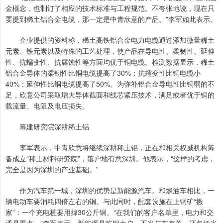
金概念，也制订了相应的技术标准与工程规范。不夸张地说，现在只
要提到稀土铝合金电缆，那一定是中青欣意的产品。”李军如此表示。
企业提供的资料称，稀土高铁铝合金电力电缆通过添加微量稀土
元素、铁元素以及特殊的工艺处理，使产品在导电性、柔韧性、延伸
性、抗蠕变性、抗腐蚀性等方面均优于铜电缆。检测数据显示，稀土
铝合金导体的柔韧性比铜电缆提高了30%；抗蠕变性比铜电缆小
40%；延伸性比铜电缆提高了50%。为弥补铝合金导电性比铜弱的不
足，欣意公司采取增大导体截面和线芯紧压技术，满足或者优于铜的
载流量、电阻及电压损失。
筹建研究院深耕稀土铝
李军表示，中青欣意将继续深耕稀土铝，正在和相关权威机构筹
备成立“稀土材料研究院”，落户地有意深圳。他表示，“这样的考虑，
完全是因为深圳的产业基础。”
作为汽车第一城，深圳的优势是新能源汽车。和燃油车相比，一
辆电动车要消耗四倍左右的铜。与此同时，配套设施在上铜矿“搬
家”：一个充电桩要用掉30公斤铜。“在我们的客户名单里，电力和交