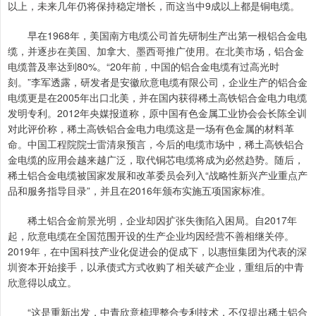
以上，未来几年仍将保持稳定增长，而这当中9成以上都是铜电缆。
早在1968年，美国南方电缆公司首先研制生产出第一根铝合金电
缆，并逐步在美国、加拿大、墨西哥推广使用。在北美市场，铝合金
电缆普及率达到80%。“20年前，中国的铝合金电缆有过高光时
刻。”李军透露，研发者是安徽欣意电缆有限公司，企业生产的铝合金
电缆更是在2005年出口北美，并在国内获得稀土高铁铝合金电力电缆
发明专利。2012年央媒报道称，原中国有色金属工业协会会长陈全训
对此评价称，稀土高铁铝合金电力电缆这是一场有色金属的材料革
命。中国工程院院士雷清泉预言，今后的电缆市场中，稀土高铁铝合
金电缆的应用会越来越广泛，取代铜芯电缆将成为必然趋势。随后，
稀土铝合金电缆被国家发展和改革委员会列入“战略性新兴产业重点产
品和服务指导目录”，并且在2016年颁布实施五项国家标准。
稀土铝合金前景光明，企业却因扩张失衡陷入困局。自2017年
起，欣意电缆在全国范围开设的生产企业均因经营不善相继关停。
2019年，在中国科技产业化促进会的促成下，以惠恒集团为代表的深
圳资本开始接手，以承债式方式收购了相关破产企业，重组后的中青
欣意得以成立。
“这是重新出发，中青欣意梳理整合专利技术，不仅提出稀土铝合