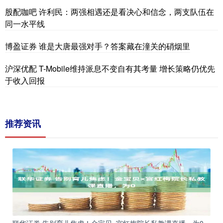
股配咖吧 许利民：两强相遇还是看决心和信念，两支队伍在
同一水平线
博盈证券 谁是大唐最强对手？答案藏在潼关的硝烟里
沪深优配 T-Mobile维持派息不变自有其考量 增长策略仍优先
于收入回报
推荐资讯
联华证券 告别育儿焦虑！金宝贝×宫红梅院长私教课直播，为0