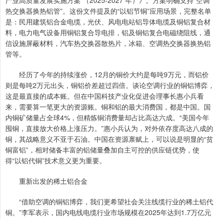
产业高质量发展实施方案 （2025-2027 年）》。方案明确支持“空调
热交换器换热铝管”。这份文件提及的“以铝节铜”应用场景，完整名单
是：民用建筑铝合金电缆，光伏、风电电站铝导体电缆及铜铝复合材
料，电力电气设备用铜铝复合导电排，铝及铜铝复合电磁绕阻线，通
信设施屏蔽材料，汽车热交换器散热片，冰箱、空调热交换器换热铝
管等。
经历了今年的持续涨价，12月的铜价大约是每吨9万元，而铝价
则是每吨2万元出头，铜铝价差超过四倍。谈论空调行业的铜铝博弈，
这是最直接的成本账。但在中国科技产业化促进会理事长惠小兵看
来，需要算一笔更大的资源账。铜和铝的最大消费国，都是中国。国
内铜矿储量占全球4%，但精炼铜消费量却占比高达六成。“美国今年
囤铜，直接放大价格上涨压力。”惠小兵认为，对外依存度高达八成的
铜，其战略意义不亚于石油。中国在资源禀赋上，可以说是明显的“贫
铜富铝”，相对储备丰富的铝储量叠加自主可控的供应链优势，使
得“以铝代铜”技术意义更为重要。
重新出发的稀土铝合金
“借助空调的铜铝博弈，我们更希望社会关注线缆行业的稀土铝代
铜。”李军表示，国内电线电缆行业市场规模在2025年达到1.7万亿元