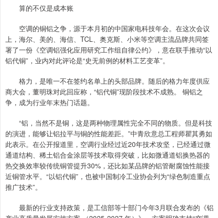
算的不仅是成本账
空调的铜铝之争，源于本月初的中国家电科技年会。在这次会议
上，海尔、美的、海信、TCL、奥克斯、小米等空调主流品牌共同签
署了一份《空调铝强化应用研究工作组自律公约》，意在联手推动“以
铝代铜”，业内对此评论是“史无前例的材料工艺变革”。
格力，是唯一不在签约名单上的头部品牌。随后的格力年度供应
商大会，董明珠对此回应称，“铝代铜”现阶段技术不成熟。 铜铝之
争，成为行业年末热门话题。
“铝，当然不是铜，这是两种物理属性完全不同的物质。但是科技
的演进，能够让铝拉平与铜的性能差距。”中青欣意总工程师瞿其勇如
此表示。在公开报道里，空调行业经过近20年技术攻坚，已经通过微
通道结构、稀土铝合金涂层等技术取得突破，比如微通道铝换热器的
热交换效率较传统铜管提升30%，还比如某品牌的铝管耐腐蚀性能接
近铜管水平。“以铝代铜”，也被中国制冷工业协会列为“绿色制造重点
推广技术”。
最新的行业支持政策，是工信部等十部门今年3月联合发布的《铝