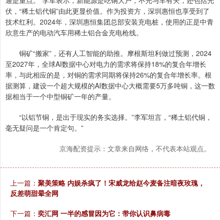
通是重点。”李军表示，新能源是吃铜大户，不光与车有关，还包括光
伏，“稀土铝代铜”由此更显价值。作为投资方，深圳惠恒也享受到了
技术红利。2024年，深圳惠恒集团总部安装充电桩，使用的正是中青
欣意生产的电动汽车用稀土铝合金充电枪线。
铜矿“搬家”，还有人工智能的助推。摩根斯坦利做过预测，2024
至2027年，全球AI数据中心对电力的需求将保持18%的复合年增长
率，与此相应的是，对铜的需求同期将保持26%的复合年增长率。根
据测算，建设一个超大规模的AI数据中心大概需要5万多吨铜，这一数
据相当于一个中型铜矿一年的产量。
“以铝节铜，是出于现实的务实选择。”李军坦言，“稀土铝代铜，
毫无疑问是一个肯定句。”
京海配资提示：文章来自网络，不代表本站观点。
上一篇：
聚美策略 内娱杀疯了！宋威龙给赵今麦备注暗夜玫瑰，
反差萌甜晕全网
下一篇：
奕汇网 一半的感冒因为它：带你认识鼻病毒